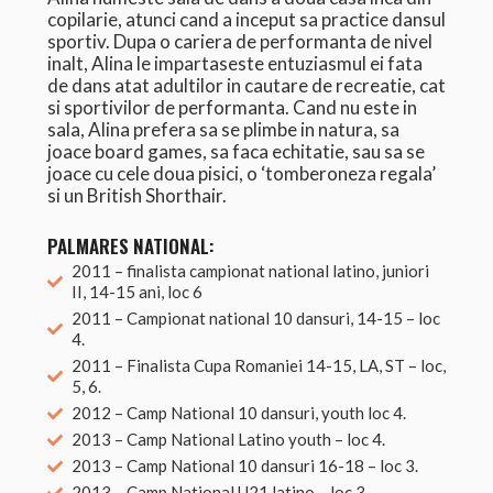
copilarie, atunci cand a inceput sa practice dansul
sportiv. Dupa o cariera de performanta de nivel
inalt, Alina le impartaseste entuziasmul ei fata
de dans atat adultilor in cautare de recreatie, cat
si sportivilor de performanta. Cand nu este in
sala, Alina prefera sa se plimbe in natura, sa
joace board games, sa faca echitatie, sau sa se
joace cu cele doua pisici, o ‘tomberoneza regala’
si un British Shorthair.
PALMARES NATIONAL:
2011 – finalista campionat national latino, juniori
II, 14-15 ani, loc 6
2011 – Campionat national 10 dansuri, 14-15 – loc
4.
2011 – Finalista Cupa Romaniei 14-15, LA, ST – loc,
5, 6.
2012 – Camp National 10 dansuri, youth loc 4.
2013 – Camp National Latino youth – loc 4.
2013 – Camp National 10 dansuri 16-18 – loc 3.
2013 – Camp National U21 latino – loc 3.