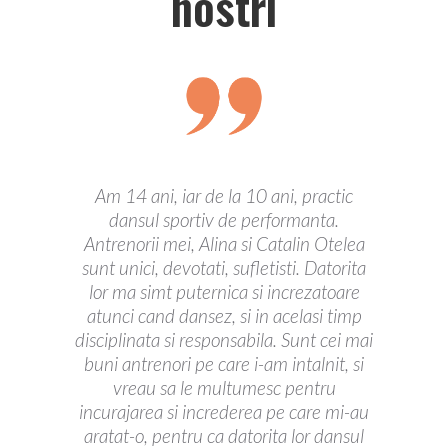
nostri
Am 14 ani, iar de la 10 ani, practic
An
dansul sportiv de performanta.
si
Antrenorii mei, Alina si Catalin Otelea
sunt unici, devotati, sufletisti. Datorita
lor ma simt puternica si increzatoare
sa
atunci cand dansez, si in acelasi timp
i-
disciplinata si responsabila. Sunt cei mai
buni antrenori pe care i-am intalnit, si
vreau sa le multumesc pentru
incurajarea si increderea pe care mi-au
aratat-o, pentru ca datorita lor dansul