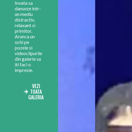
Invata sa
danseze intr-
un mediu
distractiv,
relaxant si
primitor.
Arunca un
ochi pe
pozele si
videoclipurile
din galerie sa
iti faci o
impresie.
VEZI
TOATA
GALERIA