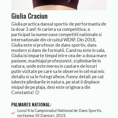
Giulia Craciun
Giulia practica dansul sportiv de performanta de
la doar 3 ani! In cariera sa competitiva, a
participat la numeroase competitii nationale si
internationale din circuitul WDSF. Din 2018,
Giulia este si profesor de dans sportiv, dans
modern si dans de formatii. Cand nu este in sala,
Giulia isi imparte timpul intre cea de-a doua mare
pasiune, machiajul profesionist, si plimbarile in
natura, unde este mereu in cautare de locuri
putin vizitate pe care sa le observe in cel mai mic
detaliu si sa le fotografieze. Funny detail: pe cat
iubeste plimbarile in natura, pe atat ii displace
nisipul de pe plaja, desi este originara din
Constanta! 🙂
PALMARES NATIONAL:
Locul 4 la Campionatul National de Dans Sportiv,
sectiunea 10 Dansuri, 2023.